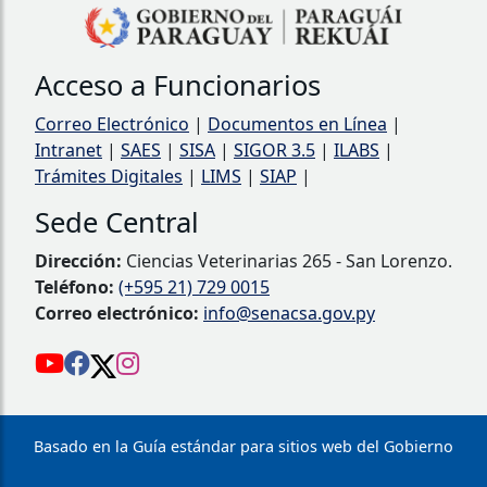
Acceso a Funcionarios
Correo Electrónico
|
Documentos en Línea
|
Intranet
|
SAES
|
SISA
|
SIGOR 3.5
|
ILABS
|
Trámites Digitales
|
LIMS
|
SIAP
|
Sede Central
Dirección:
Ciencias Veterinarias 265 - San Lorenzo.
Teléfono:
(+595 21) 729 0015
Correo electrónico:
info@senacsa.gov.py
Basado en la Guía estándar para sitios web del Gobierno