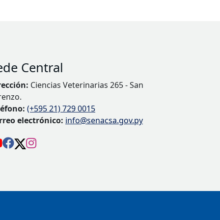
ede Central
rección:
Ciencias Veterinarias 265 - San
renzo.
léfono:
(+595 21) 729 0015
rreo electrónico:
info@senacsa.gov.py