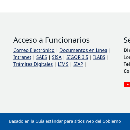
Acceso a Funcionarios
S
Correo Electrónico
|
Documentos en Línea
|
Di
Intranet
|
SAES
|
SISA
|
SIGOR 3.5
|
ILABS
|
Lo
Trámites Digitales
|
LIMS
|
SIAP
|
Te
Co
Basado en la Guía estándar para sitios web del Gobierno