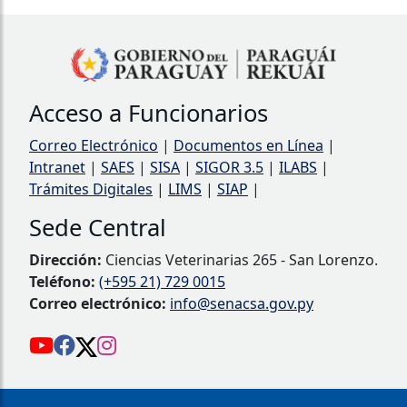
Acceso a Funcionarios
Correo Electrónico
|
Documentos en Línea
|
Intranet
|
SAES
|
SISA
|
SIGOR 3.5
|
ILABS
|
Trámites Digitales
|
LIMS
|
SIAP
|
Sede Central
Dirección:
Ciencias Veterinarias 265 - San Lorenzo.
Teléfono:
(+595 21) 729 0015
Correo electrónico:
info@senacsa.gov.py