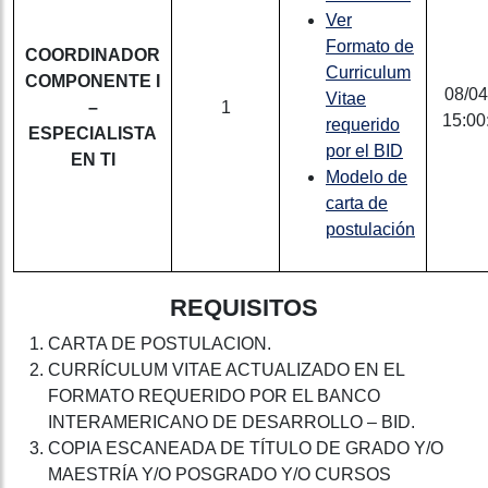
Ver
Formato de
COORDINADOR
Curriculum
COMPONENTE I
08/04
Vitae
–
1
15:00
requerido
ESPECIALISTA
por el BID
EN TI
Modelo de
carta de
postulación
REQUISITOS
CARTA DE POSTULACION.
CURRÍCULUM VITAE ACTUALIZADO EN EL
FORMATO REQUERIDO POR EL BANCO
INTERAMERICANO DE DESARROLLO – BID.
COPIA ESCANEADA DE TÍTULO DE GRADO Y/O
MAESTRÍA Y/O POSGRADO Y/O CURSOS